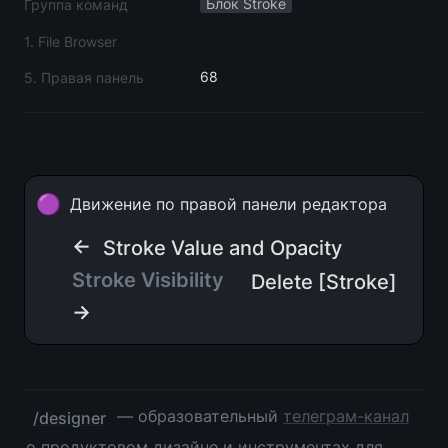
Блок Stroke
Группа команд
1. File Browser
68
5. Правая панель
🟣
Движение по правой панели редактора
← 
Stroke Value and Opacity
Stroke Visibility
Delete [Stroke]
→
 — образовательный 
телеграм-канал
/designer
о продуктовом дизайне и инструментах для 