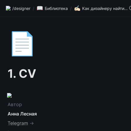
📖
✍🏻
/designer
/
Библиотека
/
Как дизайнеру найти работу за рубежом
📄
1. CV
Автор
Анна Лесная
Telegram
→