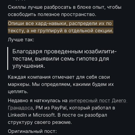
Скиллы лучше разбросать в блоке опыт, чтобы 
освободить полезное пространство.
Опиши все хард-навыки, распредели их по 
тексту, а не группируй в отдельной секции.
Лучше так: 
Благодаря проведенным юзабилити-
тестам, выявили семь гипотез для 
улучшения.
Каждая компания отмечает для себя свои 
маркеры. Мы определяем, какими будем их 
цеплять.
Недавно я наткнулась на 
интересный пост
Диего 
Гранадоса
, PM из PayPal, который работал в 
LinkedIn и Microsoft. В посте он разобрал 
структуру своего резюме.
Оригинальный пост: