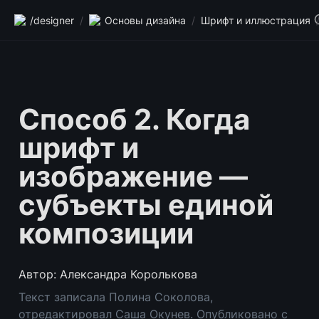
/designer
/
Основы дизайна
/
Шрифт и иллюстрация
Способ 2. Когда 
шрифт и 
изображение — 
субъекты единой 
композиции
Автор: Александра Королькова
Текст записала Полина Соколова, 
отредактировал Саша Окунев. Опубликовано с 