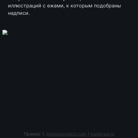
иллюстраций с ежами, к которым подобраны 
надписи.
Пример 1. 
thenounproject.com
 / 
paratype.ru