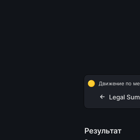
🟡
Движение по ме
← 
Legal Su
Результат