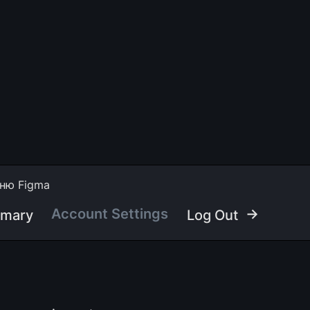
ню Figma
Account Settings
 →
mmary
Log Out