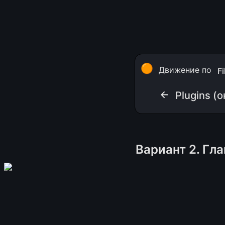
🟠
Движение по 
F
← 
Plugins (о
Вариант 2. Гл