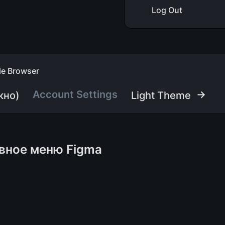
Log Out
ile Browser
Account Settings
 →
кно)
Light Theme
авное меню Figma