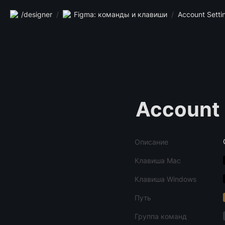
/designer
/
Figma: команды и клавиши
/
Account Setti
Account 
Описание
Клавиша Mac
Клавиша Windows
Путь
Группа команд