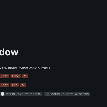
ndow
Открывает новое окно клиента.
Shift
Cmd
N
Shift
Ctrl
N
⚪️ Меню клиента macOS
⚫️ Меню клиента Windows