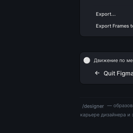
Export...
Export Frames t
⚪
Движение по ме
← 
Quit Figma
 — образов
/designer
карьере дизайнера и 