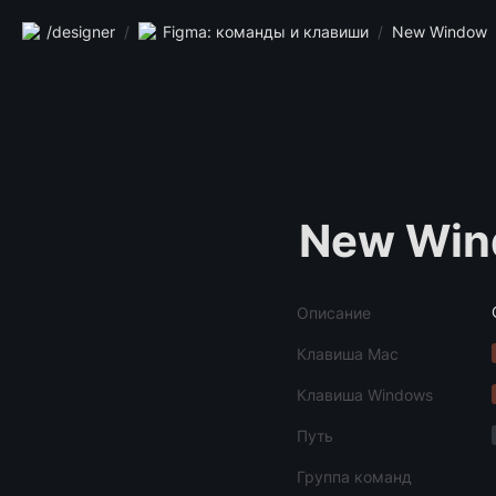
/designer
/
Figma: команды и клавиши
/
New Window
New Wi
Описание
Клавиша Mac
Клавиша Windows
Путь
Группа команд