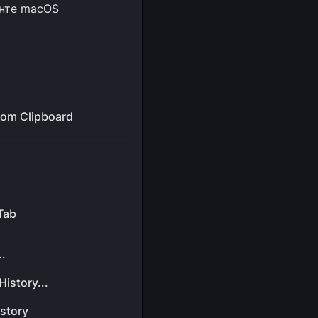
енте macOS
rom Clipboard
Tab
..
History...
story