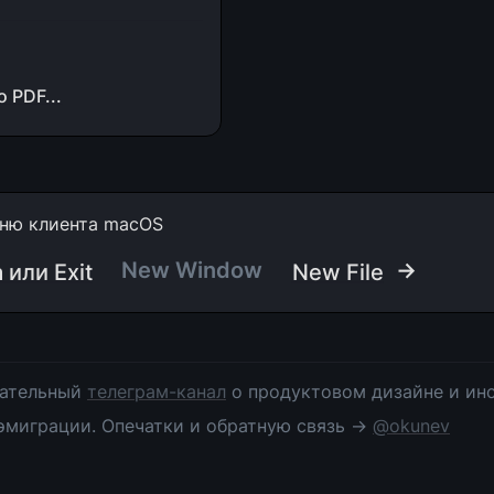
o PDF...
ню клиента macOS
New Window
 →
 или Exit
New File
ательный 
телеграм-канал
 о продуктовом дизайне и инс
эмиграции. Опечатки и обратную связь → 
@okunev