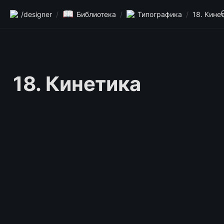
📖
/designer
/
Библиотека
/
Типографика
/
18. Кине
18. Кинетика