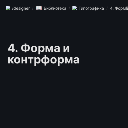
📖
/designer
/
Библиотека
/
Типографика
/
4. Форма и 
контрформа