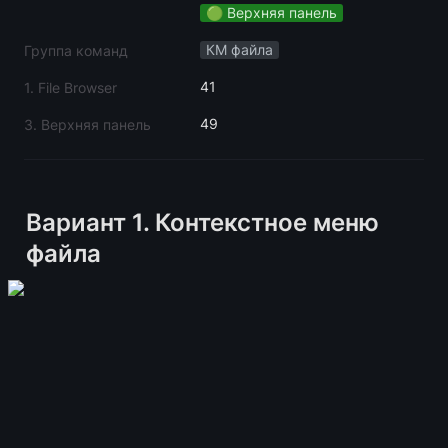
🟢 Верхняя панель
КМ файла
Группа команд
41
1. File Browser
49
3. Верхняя панель
Вариант 1. Контекстное меню 
файла