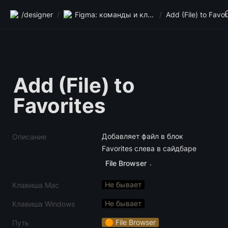
/designer
/
Figma: команды и клавиши
/
Add (File) to Favor
Add (File) to 
Favorites
Добавляет файл в блок 
Описание
Favorites слева в сайдбаре 
.
File Browser
Не бывает
Клавиша Mac
Не бывает
Клавиша Windows
🟠 File Browser
Путь