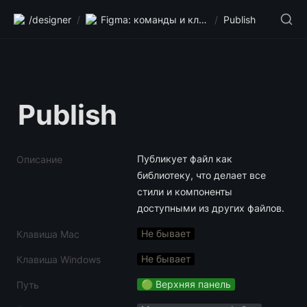
/designer
/
Figma: команды и клавиши
/
Publish
Publish
Публикует файл как 
Описание
библиотеку, что делает все 
стили и компоненты 
доступными из других файлов.
Не бывает
Клавиша Mac
Не бывает
Клавиша Windows
🟢 Верхняя панель
Путь