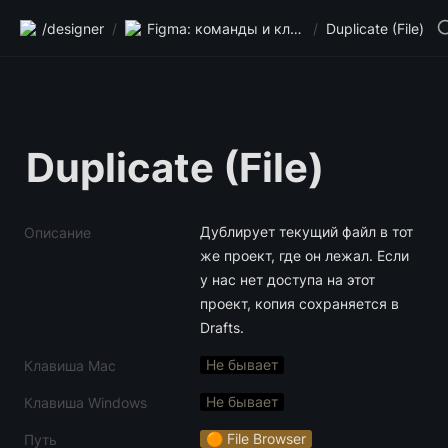
/designer
/
Figma: команды и клавиши
/
Duplicate (File)
Duplicate (File)
Дублирует текущий файл в тот 
Описание
же проект, где он лежал. Если 
у нас нет доступа на этот 
проект, копия сохраняется в 
Drafts.
Не бывает
Клавиша Mac
Не бывает
Клавиша Windows
🟠 File Browser
Путь